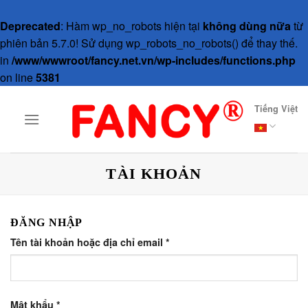
Deprecated
: Hàm wp_no_robots hiện tại
không dùng nữa
từ
phiên bản 5.7.0! Sử dụng wp_robots_no_robots() để thay thế.
in
/www/wwwroot/fancy.net.vn/wp-includes/functions.php
on line
5381
Skip
Tiếng Việt
to
content
TÀI KHOẢN
ĐĂNG NHẬP
Tên tài khoản hoặc địa chỉ email
*
Mật khẩu
*