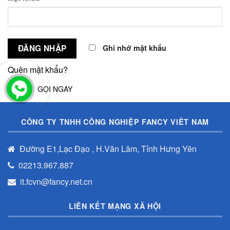
Ghi nhớ mật khẩu
ĐĂNG NHẬP
Quên mật khẩu?
GỌI NGAY
CÔNG TY TNHH CÔNG NGHIỆP FANCY VIÊT NAM
Đường E1,Lạc Đạo , H.Văn Lâm, Tỉnh Hưng Yên
02213.967.887
it.fcvn@fancy.net.cn
LIÊN KẾT MẠNG XÃ HỘI